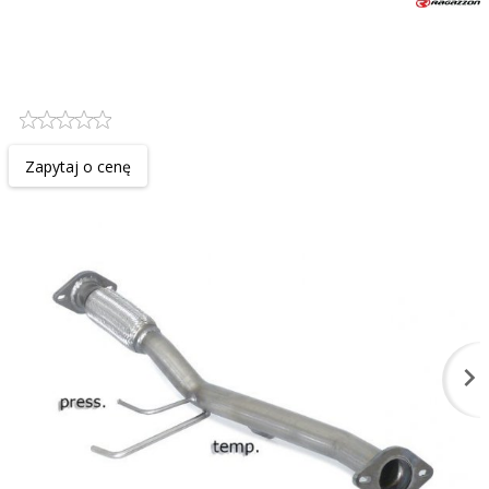
Katalizator / filtr DPF cząsteczek
stałych przelotowy RAGAZZON
EVO LINE sportowy wydech
Zapytaj o cenę