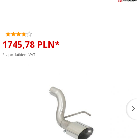
Tłumik końcowy przelotowy
RAGAZZON EVO LINE sportowy
wydech
1745,
78
PLN*
* z podatkiem VAT