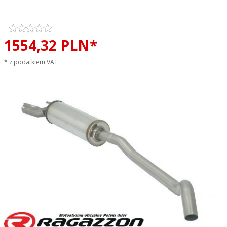
EVO ONE LINE sportowy wydech
1554,
32
PLN*
* z podatkiem VAT