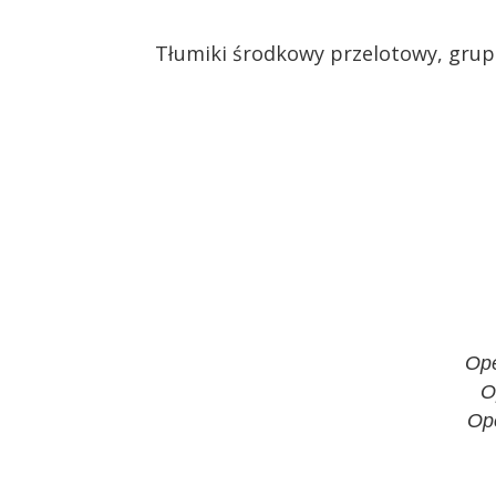
Tłumiki środkowy przelotowy, grup
Ope
O
Ope