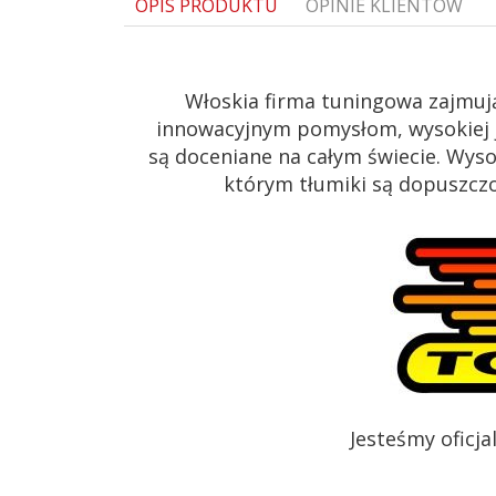
OPIS PRODUKTU
OPINIE KLIENTÓW
Włoskia firma tuningowa zajmuj
innowacyjnym pomysłom, wysokiej j
są doceniane na całym świecie. Wys
którym tłumiki są dopuszczon
Jesteśmy oficj