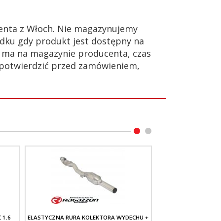
enta z Włoch. Nie magazynujemy
dku gdy produkt jest dostępny na
ie ma na magazynie producenta, czas
 potwierdzić przed zamówieniem,
 1.6
ELASTYCZNA RURA KOLEKTORA WYDECHU +
DOWNPIPE KIT KATA