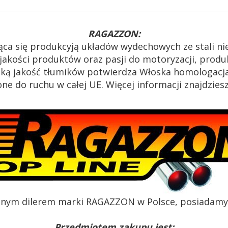
RAGAZZON:
ąca się produkcyją układów wydechowych ze stali n
akości produktów oraz pasji do motoryzacji, produk
oką jakość tłumików potwierdza Włoska homologacja
e do ruchu w całej UE. Więcej informacji znajdzies
alnym dilerem marki RAGAZZON w Polsce, posiadamy c
Przedmiotem zakupu jest: