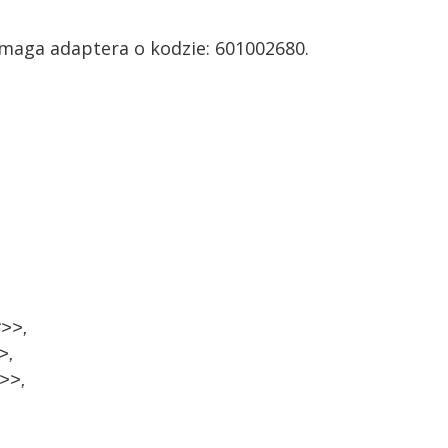
maga adaptera o kodzie: 601002680.
6>>,
>,
1>>,