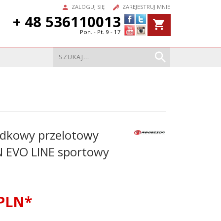
ZALOGUJ SIĘ
ZAREJESTRUJ MNIE
+ 48 536110013
Pon. - Pt. 9 - 17
odkowy przelotowy
EVO LINE sportowy
PLN*