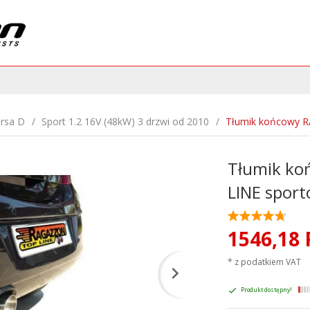
rsa D
Sport 1.2 16V (48kW) 3 drzwi od 2010
Tłumik końcowy 
Tłumik k
LINE spor
1546,
18
* z podatkiem VAT
Produkt dostępny!