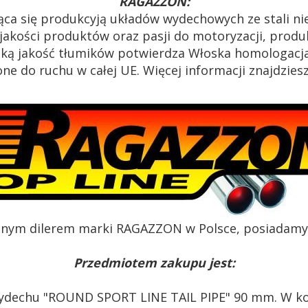
RAGAZZON:
ąca się produkcyją układów wydechowych ze stali n
akości produktów oraz pasji do motoryzacji, produk
oką jakość tłumików potwierdza Włoska homologacja
e do ruchu w całej UE. Więcej informacji znajdzies
alnym dilerem marki RAGAZZON w Polsce, posiadamy c
Przedmiotem zakupu jest:
ydechu "ROUND SPORT LINE TAIL PIPE" 90 mm. W ko