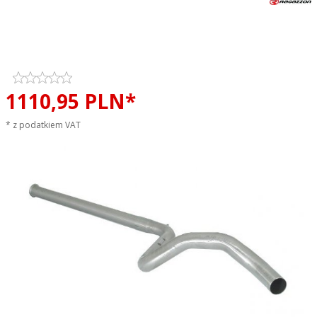
Tłumik środkowy przelotowy
RAGAZZON EVO LINE sportowy
wydech
1110,
95
PLN*
* z podatkiem VAT