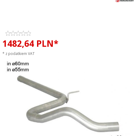
Tłumik środkowy przelotowy
RAGAZZON EVO LINE sportowy
wydech
1482,
64
PLN*
* z podatkiem VAT