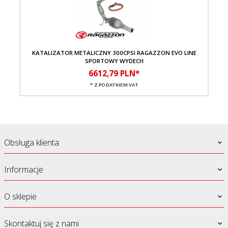
KATALIZATOR METALICZNY 300CPSI RAGAZZON EVO LINE
Z
SPORTOWY WYDECH
6612,
79
PLN*
* Z PODATKIEM VAT
Obsługa klienta
Informacje
O sklepie
Skontaktuj się z nami