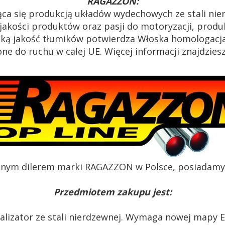
RAGAZZON:
ca się produkcją układów wydechowych ze stali ni
akości produktów oraz pasji do motoryzacji, produk
oką jakość tłumików potwierdza Włoska homologacja
e do ruchu w całej UE. Więcej informacji znajdzies
alnym dilerem marki RAGAZZON w Polsce, posiadamy c
Przedmiotem zakupu jest:
alizator ze stali nierdzewnej. Wymaga nowej mapy 