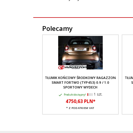
Polecamy
TŁUMIK KOŃCOWY ŚRODKOWY RAGAZZON
TŁU
SMART FORTWO (TYP453) 0.9 / 1.0
S
SPORTOWY WYDECH
1 szt.
Produkt dostępny!
4750,
63
PLN*
* Z PODATKIEM VAT