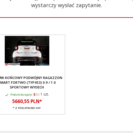
wystarczy wysłać zapytanie.
MIK KOŃCOWY PODWÓJNY RAGAZZON
MART FORTWO (TYP453) 0.9 / 1.0
SPORTOWY WYDECH
1 szt.
Produkt dostępny!
5660,
55
PLN*
* Z PODATKIEM VAT