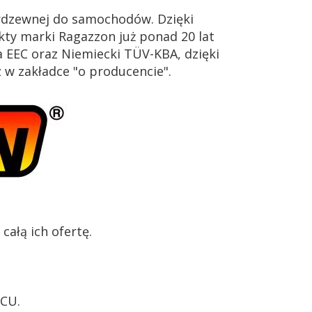
erdzewnej do samochodów. Dzięki
ty marki Ragazzon już ponad 20 lat
 EEC oraz Niemiecki TÜV-KBA, dzięki
z w zakładce "o producencie".
ałą ich ofertę.
ECU.