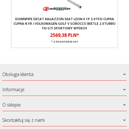
DOWNPIPE DECAT RAGAZZON SEAT LEON II 1P 2.0TFSI CUPRA
ZŁ
CUPRA-R FR / VOLKSWAGEN GOLF V SCIROCCO BEETLE 2.0TURBO
FSI GTI SPORTOWY WYDECH
2569,
38
PLN*
* Z PODATKIEM VAT
Obsługa klienta
Informacje
O sklepie
Skontaktuj się z nami