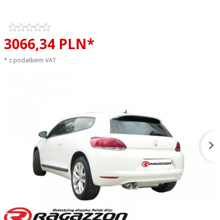
EVO LINE sportowy wydech
3066,
34
PLN*
* z podatkiem VAT