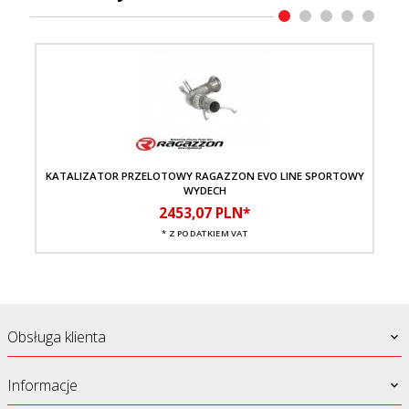
KATALIZATOR PRZELOTOWY RAGAZZON EVO LINE SPORTOWY
TŁ
WYDECH
2453,
07
PLN*
* Z PODATKIEM VAT
Obsługa klienta
Informacje