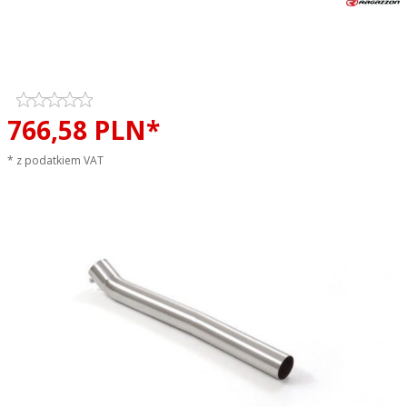
Tłumik środkowy przelotowy
RAGAZZON EVO LINE sportowy
wydech
766,
58
PLN*
* z podatkiem VAT