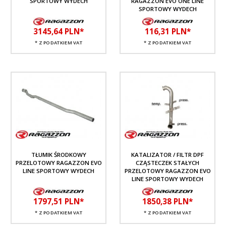
SPORTOWY WYDECH
RAGAZZON EVO ONE LINE
SPORTOWY WYDECH
3145,
64
PLN*
116,
31
PLN*
* Z PODATKIEM VAT
* Z PODATKIEM VAT
TŁUMIK ŚRODKOWY
KATALIZATOR / FILTR DPF
PRZELOTOWY RAGAZZON EVO
CZĄSTECZEK STAŁYCH
LINE SPORTOWY WYDECH
PRZELOTOWY RAGAZZON EVO
LINE SPORTOWY WYDECH
1797,
51
PLN*
1850,
38
PLN*
* Z PODATKIEM VAT
* Z PODATKIEM VAT