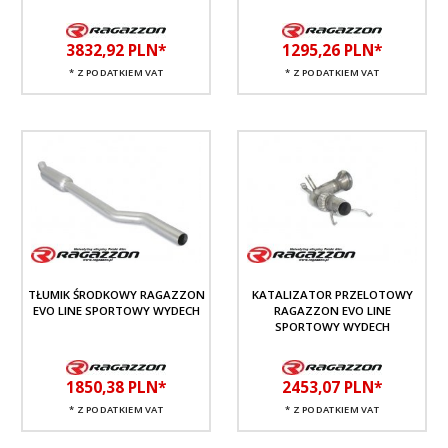
3832,
92
PLN*
1295,
26
PLN*
* Z PODATKIEM VAT
* Z PODATKIEM VAT
TŁUMIK ŚRODKOWY RAGAZZON
KATALIZATOR PRZELOTOWY
EVO LINE SPORTOWY WYDECH
RAGAZZON EVO LINE
SPORTOWY WYDECH
1850,
38
PLN*
2453,
07
PLN*
* Z PODATKIEM VAT
* Z PODATKIEM VAT