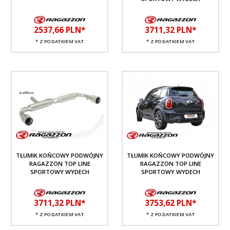
2537,
66
PLN*
3711,
32
PLN*
* Z PODATKIEM VAT
* Z PODATKIEM VAT
TŁUMIK KOŃCOWY PODWÓJNY
TŁUMIK KOŃCOWY PODWÓJNY
RAGAZZON TOP LINE
RAGAZZON TOP LINE
SPORTOWY WYDECH
SPORTOWY WYDECH
3711,
32
PLN*
3753,
62
PLN*
* Z PODATKIEM VAT
* Z PODATKIEM VAT