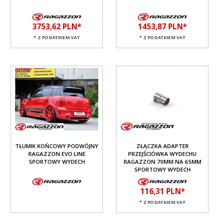
3753,
62
PLN*
1453,
87
PLN*
* Z PODATKIEM VAT
* Z PODATKIEM VAT
TŁUMIK KOŃCOWY PODWÓJNY
ZŁĄCZKA ADAPTER
RAGAZZON EVO LINE
PRZEJŚCIÓWKA WYDECHU
SPORTOWY WYDECH
RAGAZZON 70MM NA 65MM
SPORTOWY WYDECH
116,
31
PLN*
* Z PODATKIEM VAT