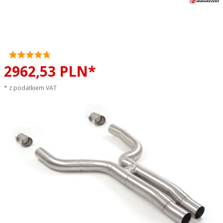
Tłumik środkowy przelot
Maserati Grecale 3.0 V6 Trofeo
RAGAZZON sportowy wydech
2962,
53
PLN*
* z podatkiem VAT