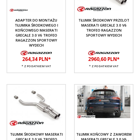
ADAPTER DO MONTAŻU
TŁUMIK ŚRODKOWY PRZELOT
TŁUMIKA ŚRODKOWEGO I
MASERATI GRECALE 3.0 V6
KOŃCOWEGO MASERATI
TROFEO RAGAZZON
GRECALE 3.0 V6 TROFEO
SPORTOWY WYDECH
RAGAZZON SPORTOWY
WYDECH
264,
34
PLN*
2960,
60
PLN*
* Z PODATKIEM VAT
* Z PODATKIEM VAT
TŁUMIK ŚRODKOWY MASERATI
TŁUMIK KOŃCOWY Z ZAWOREM
GRECALE 3.0 V6 TROFEO
MASERATI GRECALE 3.0 V6