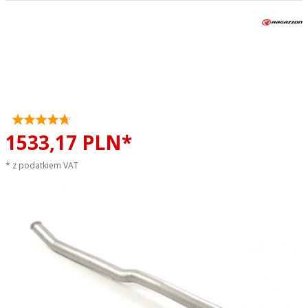
Tłumik środkowy przelotowy
GPF off BMW F44 M235i xDrive
2020 - 10/2020 RAGAZZON
sportowy wydech
1533,
17
PLN*
* z podatkiem VAT