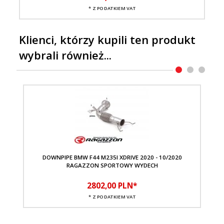
* Z PODATKIEM VAT
Klienci, którzy kupili ten produkt
wybrali również...
DOWNPIPE BMW F44 M235I XDRIVE 2020 - 10/2020
RAGAZZON SPORTOWY WYDECH
KO
2802,
00
PLN*
* Z PODATKIEM VAT