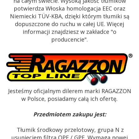
na całym świecie. Wysoką jakość tłumików
potwierdza Włoska homologacja EEC oraz
Niemiecki TÜV-KBA, dzięki którym tłumiki są
dopuszczone do ruchu w całej UE. Więcej
informacji znajdziesz w zakładce "o
producencie".
Jesteśmy oficjalnym dilerem marki RAGAZZON
w Polsce, posiadamy całą ich ofertę.
Przedmiotem zakupu jest:
Tłumik środkowy przelotowy, grupa N
z
usunięciem filtra OPF / GPF
. Wymaga nowej