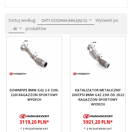
sort
pop
Sortuj według:
Wyświetl po
DATY DODANIA (MALEJĄCO)
produktów
48
DOWNPIPE BMW G42 2.0 230I,
KATALIZATOR METALICZNY
220I RAGAZZON SPORTOWY
200CPSI BMW G42 230I OD 2022
WYDECH
RAGAZZON SPORTOWY
WYDECH
3119,
20
PLN*
5921,
20
PLN*
* Z PODATKIEM VAT
* Z PODATKIEM VAT