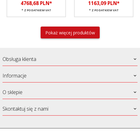
4768,
68
PLN*
1163,
09
PLN*
* Z PODATKIEM VAT
* Z PODATKIEM VAT
Pokaż więcej produktów
Obsługa klienta
Informacje
O sklepie
Skontaktuj się z nami