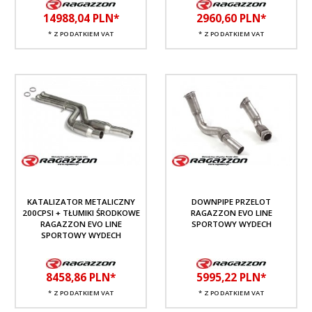
14988,
04
PLN*
2960,
60
PLN*
* Z PODATKIEM VAT
* Z PODATKIEM VAT
KATALIZATOR METALICZNY
DOWNPIPE PRZELOT
200CPSI + TŁUMIKI ŚRODKOWE
RAGAZZON EVO LINE
RAGAZZON EVO LINE
SPORTOWY WYDECH
SPORTOWY WYDECH
8458,
86
PLN*
5995,
22
PLN*
* Z PODATKIEM VAT
* Z PODATKIEM VAT