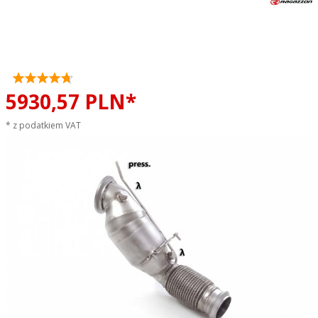
Katalizator metaliczny 200cpsi
BMW G42 230i od 2022
RAGAZZON sportowy wydech
5930,
57
PLN*
* z podatkiem VAT