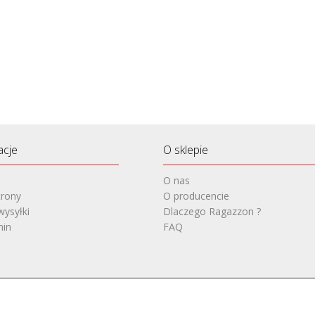
acje
O sklepie
O nas
rony
O producencie
wysyłki
Dlaczego Ragazzon ?
min
FAQ