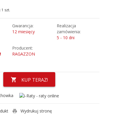
1 szt.
Gwarancja:
Realizacja
12 miesięcy
zamówienia:
5 - 10 dni
Producent:
!
RAGAZZON
KUP TERAZ!
chowka
odukt
Wydrukuj stronę