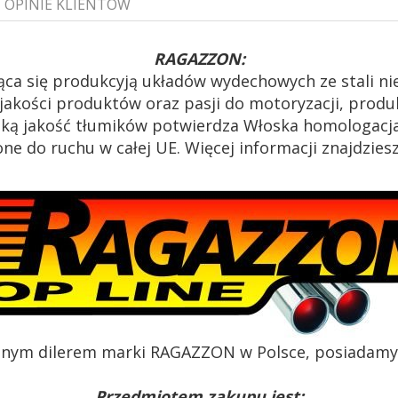
OPINIE KLIENTÓW
RAGAZZON:
ąca się produkcyją układów wydechowych ze stali n
akości produktów oraz pasji do motoryzacji, produk
oką jakość tłumików potwierdza Włoska homologacja
e do ruchu w całej UE. Więcej informacji znajdzies
alnym dilerem marki RAGAZZON w Polsce, posiadamy c
Przedmiotem zakupu jest: