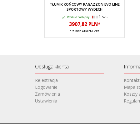
TŁUMIK KOŃCOWY RAGAZZON EVO LINE
SPORTOWY WYDECH
1 szt.
Produkt dostępny!
3907,
82
PLN*
* Z PODATKIEM VAT
Obsługa klienta
Inform
Rejestracja
Kontakt
Logowanie
Mapa st
Zamówienia
Koszty 
Ustawienia
Regula