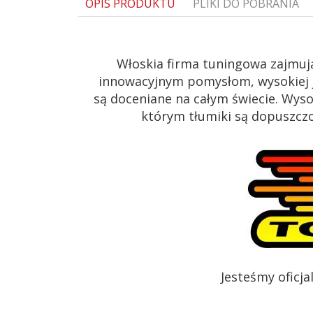
OPIS PRODUKTU
PLIKI DO POBRANIA
1455107033-55-0-304
Włoskia firma tuningowa zajmuj
innowacyjnym pomysłom, wysokiej j
są doceniane na całym świecie. Wys
którym tłumiki są dopuszczon
Jesteśmy oficj