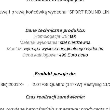
lewą i prawą końcówką wydechu "SPORT ROUND LINE
Dane techniczne produktu:
Homologacja UE:
tak
Materiał wykonania:
stal nierdzewna
Montaż:
wymaga wycięcia oryginalnego wydechu
Cena katalogowa:
498
Euro netto
Produkt pasuje do:
 8E) 2001>> - 2.0TFSI Quattro (147kW) Restyling 11/
Czas realizacji zamówienia:
są wysyłane bezpośrednio z magazynu producenta z