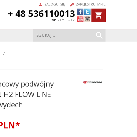
ZALOGUJ SIĘ
ZAREJESTRUJ MNIE
+ 48 536110013
Pon. - Pt. 9 - 17
ńcowy podwójny
 H2 FLOW LINE
wydech
PLN*