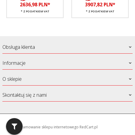
2636,
98
PLN*
3907,
82
PLN*
* Z PODATKIEM VAT
* Z PODATKIEM VAT
Obsługa klienta
Informacje
O sklepie
Skontaktuj się z nami
oprogramowanie sklepu internetowego
RedCart.pl