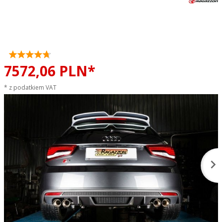
Tłumik końcowy podwójny z
zaworem RAGAZZON EVO LINE
sportowy wydech
7572,
06
PLN*
* z podatkiem VAT