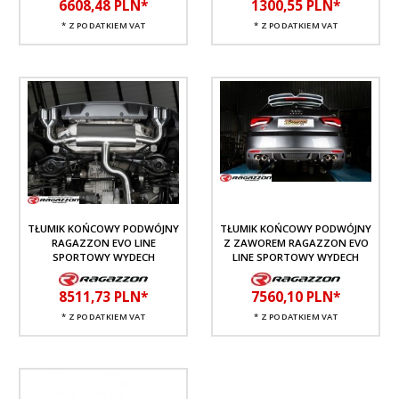
6608,
48
PLN*
1300,
55
PLN*
* Z PODATKIEM VAT
* Z PODATKIEM VAT
TŁUMIK KOŃCOWY PODWÓJNY
TŁUMIK KOŃCOWY PODWÓJNY
RAGAZZON EVO LINE
Z ZAWOREM RAGAZZON EVO
SPORTOWY WYDECH
LINE SPORTOWY WYDECH
8511,
73
PLN*
7560,
10
PLN*
* Z PODATKIEM VAT
* Z PODATKIEM VAT