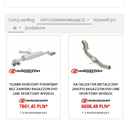
sort
pop
Sortuj według:
Wyświetl po
DATY DODANIA (MALEJĄCO)
produktów
48
TŁUMIK KOŃCOWY PODWÓJNY
KATALIZATOR METALICZNY
BEZ ZAWORU RAGAZZON EVO
200CPSI RAGAZZON EVO LINE
LINE SPORTOWY WYDECH
SPORTOWY WYDECH
7861,
45
PLN*
6608,
48
PLN*
* Z PODATKIEM VAT
* Z PODATKIEM VAT