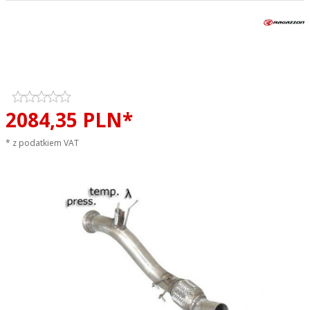
Katalizator przelotowy / filtr
DPF RAGAZZON EVO LINE
sportowy wydech
2084,
35
PLN*
* z podatkiem VAT