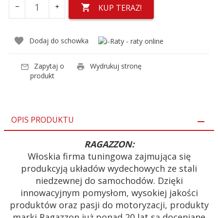
KUP TERAZ!
Dodaj do schowka
Zapytaj o
Wydrukuj stronę
produkt
OPIS PRODUKTU
RAGAZZON:
Włoskia firma tuningowa zajmująca się
produkcyją układów wydechowych ze stali
niedzewnej do samochodów. Dzięki
innowacyjnym pomysłom, wysokiej jakości
produktów oraz pasji do motoryzacji, produkty
marki Ragazzon już ponad 20 lat są doceniane