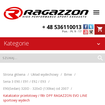
+ 48 536110013
Pon. - Pt. 9 - 17
Kategorie
Strona główna
Układ wydechowy
Bmw
Seria 3 E90 / E91 / E92 / E93
E90(Sedan) 320D - 320xD (130kw) od 2007
Katalizator przelotowy / filtr DPF RAGAZZON EVO LINE
sportowy wydech