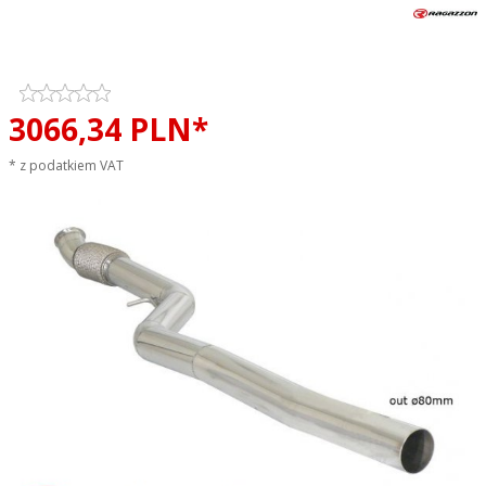
Tłumik środkowy RAGAZZON
EVO LINE sportowy wydech
3066,
34
PLN*
* z podatkiem VAT