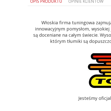
OPIS PRODUKTU
OPINIE KLIENTÓW
Włoskia firma tuningowa zajmuj
innowacyjnym pomysłom, wysokiej j
są doceniane na całym świecie. Wys
którym tłumiki są dopuszczon
Jesteśmy oficj