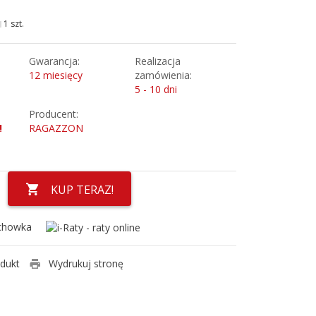
1 szt.
Gwarancja:
Realizacja
12 miesięcy
zamówienia:
5 - 10 dni
Producent:
!
RAGAZZON
KUP TERAZ!
chowka
odukt
Wydrukuj stronę