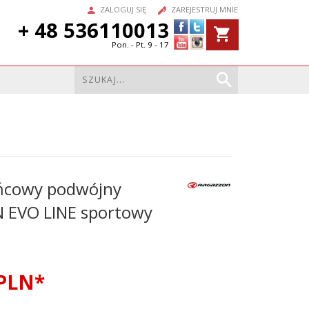
ZALOGUJ SIĘ
ZAREJESTRUJ MNIE
+ 48 536110013
Pon. - Pt. 9 - 17
ńcowy podwójny
EVO LINE sportowy
PLN*