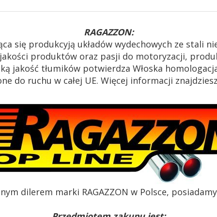
RAGAZZON:
ąca się produkcyją układów wydechowych ze stali n
akości produktów oraz pasji do motoryzacji, produk
oką jakość tłumików potwierdza Włoska homologacja
e do ruchu w całej UE. Więcej informacji znajdzies
alnym dilerem marki RAGAZZON w Polsce, posiadamy c
Przedmiotem zakupu jest: