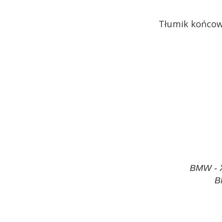
Tłumik końcow
BMW - X
B