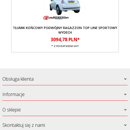
TŁUMIK KOŃCOWY PODWÓJNY RAGAZZON TOP LINE SPORTOWY
TŁU
WYDECH
3094,
78
PLN*
* Z PODATKIEM VAT
Obsługa klienta
Informacje
O sklepie
Skontaktuj się z nami