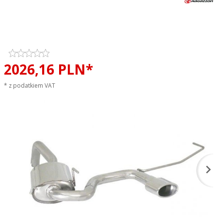
Tłumik końcowy środkowy
RAGAZZON TOP LINE sportowy
wydech
2026,
16
PLN*
* z podatkiem VAT