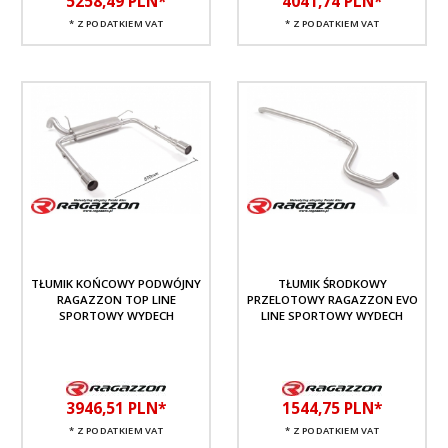
5258,
49
PLN*
4041,
74
PLN*
* Z PODATKIEM VAT
* Z PODATKIEM VAT
TŁUMIK KOŃCOWY PODWÓJNY
TŁUMIK ŚRODKOWY
RAGAZZON TOP LINE
PRZELOTOWY RAGAZZON EVO
SPORTOWY WYDECH
LINE SPORTOWY WYDECH
3946,
51
PLN*
1544,
75
PLN*
* Z PODATKIEM VAT
* Z PODATKIEM VAT