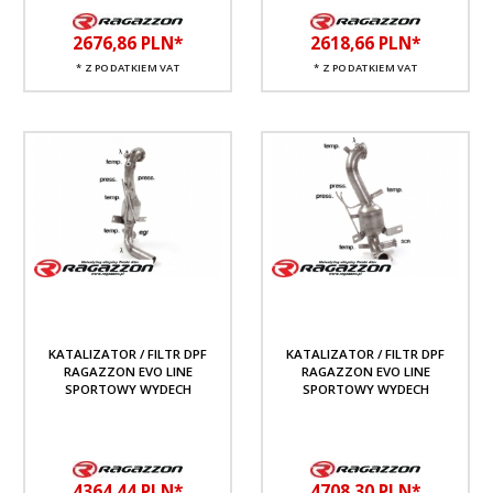
2676,
86
PLN*
2618,
66
PLN*
* Z PODATKIEM VAT
* Z PODATKIEM VAT
KATALIZATOR / FILTR DPF
KATALIZATOR / FILTR DPF
RAGAZZON EVO LINE
RAGAZZON EVO LINE
SPORTOWY WYDECH
SPORTOWY WYDECH
4364,
44
PLN*
4708,
30
PLN*