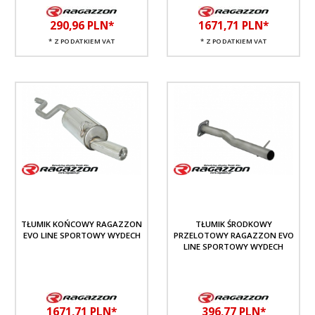
290,
96
PLN*
1671,
71
PLN*
* Z PODATKIEM VAT
* Z PODATKIEM VAT
TŁUMIK KOŃCOWY RAGAZZON
TŁUMIK ŚRODKOWY
EVO LINE SPORTOWY WYDECH
PRZELOTOWY RAGAZZON EVO
LINE SPORTOWY WYDECH
1671,
71
PLN*
396,
77
PLN*