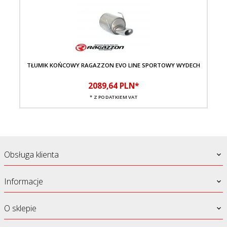
TŁUMIK KOŃCOWY RAGAZZON EVO LINE SPORTOWY WYDECH
TŁ
2089,
64
PLN*
* Z PODATKIEM VAT
Obsługa klienta
Informacje
O sklepie