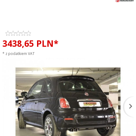
Tłumik końcowy podwójny
RAGAZZON EVO LINE sportowy
wydech
3438,
65
PLN*
* z podatkiem VAT