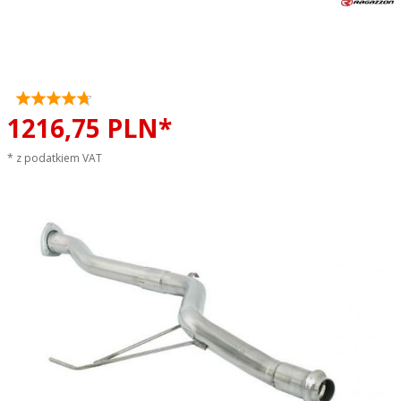
Tłumik środkowy przelotowy
RAGAZZON EVO ONE LINE
sportowy wydech
1216,
75
PLN*
* z podatkiem VAT