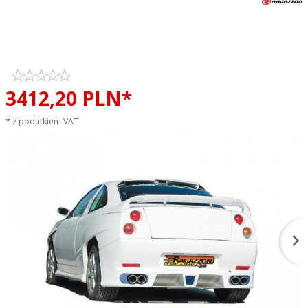
Tłumik końcowy podwójny
RAGAZZON TOP LINE sportowy
wydech
3412,
20
PLN*
* z podatkiem VAT