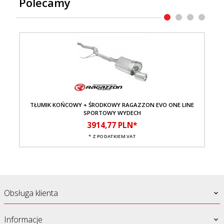
Polecamy
TŁUMIK KOŃCOWY + ŚRODKOWY RAGAZZON EVO ONE LINE
T
SPORTOWY WYDECH
3914,
77
PLN*
* Z PODATKIEM VAT
Obsługa klienta
Informacje