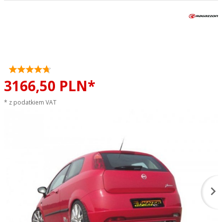
Tłumik końcowy podwójny
RAGAZZON TOP LINE sportowy
wydech
3166,
50
PLN*
* z podatkiem VAT