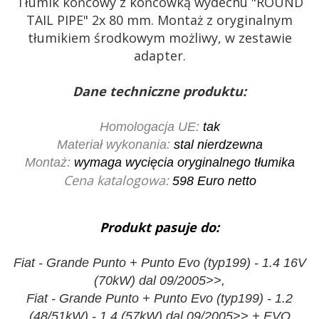
Tłumik końcowy z końcówką wydechu "ROUND
TAIL PIPE" 2x 80 mm. Montaż z oryginalnym
tłumikiem środkowym możliwy, w zestawie
adapter.
Dane techniczne produktu:
Homologacja UE:
tak
Materiał wykonania:
stal nierdzewna
Montaż:
wymaga wycięcia oryginalnego tłumika
Cena katalogowa:
598
Euro netto
Produkt pasuje do:
Fiat - Grande Punto + Punto Evo (typ199) - 1.4 16V
(70kW) dal 09/2005>>,
Fiat - Grande Punto + Punto Evo (typ199) - 1.2
(48/51kW) - 1.4 (57kW) dal 09/2005>> + EVO