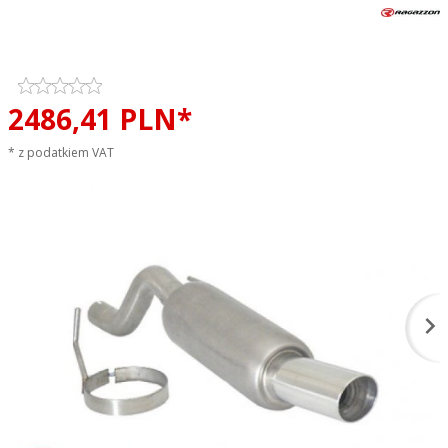
Tłumik końcowy RAGAZZON H2
FLOW LINE sportowy wydech
2486,
41
PLN*
* z podatkiem VAT