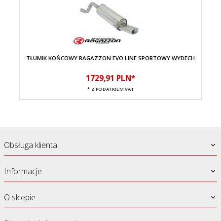
TŁUMIK KOŃCOWY RAGAZZON EVO LINE SPORTOWY WYDECH
T
1729,
91
PLN*
* Z PODATKIEM VAT
Obsługa klienta
Informacje
O sklepie