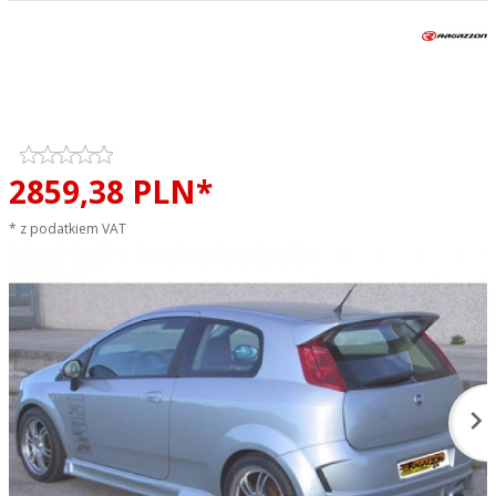
Tłumik końcowy podwójny
RAGAZZON TOP LINE sportowy
wydech
2859,
38
PLN*
* z podatkiem VAT