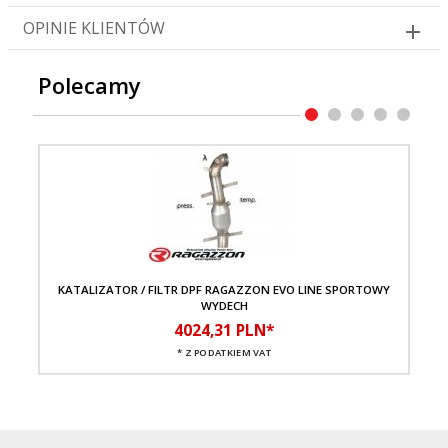
OPINIE KLIENTÓW
Polecamy
KATALIZATOR / FILTR DPF RAGAZZON EVO LINE SPORTOWY
T
WYDECH
4024,
31
PLN*
* Z PODATKIEM VAT