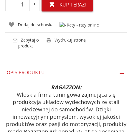
KUP TERAZ!
Dodaj do schowka
Zapytaj o
Wydrukuj stronę
produkt
OPIS PRODUKTU
RAGAZZON:
Włoskia firma tuningowa zajmująca się
produkcyją układów wydechowych ze stali
niedzewnej do samochodów. Dzięki
innowacyjnym pomysłom, wysokiej jakości
produktów oraz pasji do motoryzacji, produkty
marki Ragazzon już ponad 20 lat są doceniane