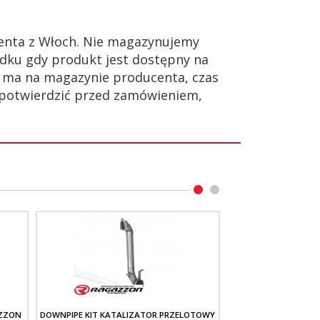
enta z Włoch. Nie magazynujemy
dku gdy produkt jest dostępny na
ie ma na magazynie producenta, czas
 potwierdzić przed zamówieniem,
AZZON
DOWNPIPE KIT KATALIZATOR PRZELOTOWY
TŁUMIK KOŃCOWY Ś