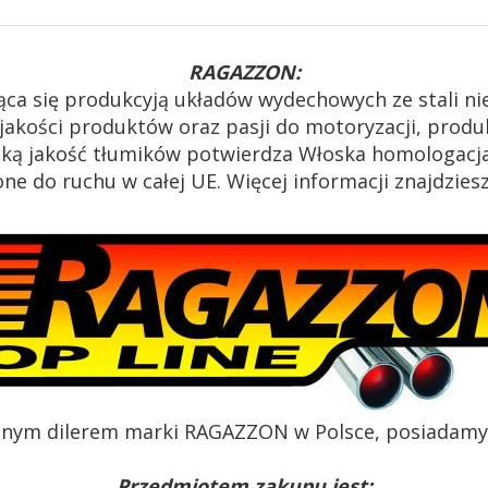
RAGAZZON:
ąca się produkcyją układów wydechowych ze stali n
akości produktów oraz pasji do motoryzacji, produk
oką jakość tłumików potwierdza Włoska homologacja
e do ruchu w całej UE. Więcej informacji znajdzies
alnym dilerem marki RAGAZZON w Polsce, posiadamy c
Przedmiotem zakupu jest: