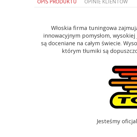
OPIS PRODUKTU
OPINIE KLIENTÓW
Włoskia firma tuningowa zajmuj
innowacyjnym pomysłom, wysokiej j
są doceniane na całym świecie. Wys
którym tłumiki są dopuszczon
Jesteśmy oficj