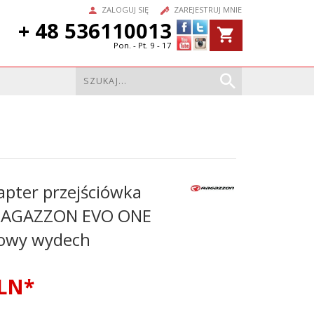
ZALOGUJ SIĘ
ZAREJESTRUJ MNIE
+ 48 536110013
Pon. - Pt. 9 - 17
apter przejściówka
RAGAZZON EVO ONE
towy wydech
LN*