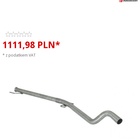
Tłumik środkowy przelotowy
RAGAZZON EVO LINE sportowy
wydech
1111,
98
PLN*
* z podatkiem VAT