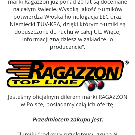
marki Ragazzon już ponad 20 lat są doceniane
na całym świecie. Wysoką jakość tłumików
potwierdza Włoska homologacja EEC oraz
Niemiecki TÜV-KBA, dzięki którym tłumiki są
dopuszczone do ruchu w całej UE. Więcej
informacji znajdziesz w zakładce "o
producencie".
Jesteśmy oficjalnym dilerem marki RAGAZZON
w Polsce, posiadamy całą ich ofertę.
Przedmiotem zakupu jest:
Tłumiki środkowy przelotowy, grupa N.