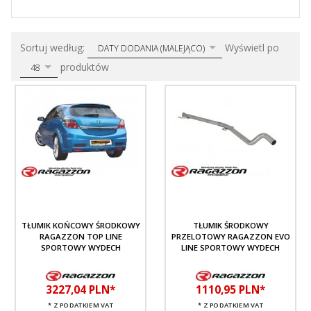
sort
pop
Sortuj według:
Wyświetl po
DATY DODANIA (MALEJĄCO)
produktów
48
TŁUMIK KOŃCOWY ŚRODKOWY
TŁUMIK ŚRODKOWY
RAGAZZON TOP LINE
PRZELOTOWY RAGAZZON EVO
SPORTOWY WYDECH
LINE SPORTOWY WYDECH
3227,
04
PLN*
1110,
95
PLN*
* Z PODATKIEM VAT
* Z PODATKIEM VAT