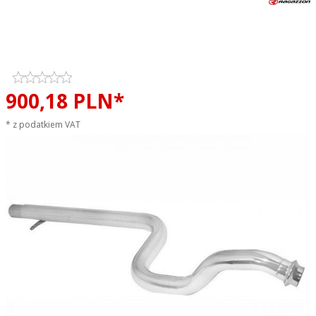
Tłumik środkowy przelotowy
RAGAZZON EVO ONE LINE
sportowy wydech
900,
18
PLN*
* z podatkiem VAT