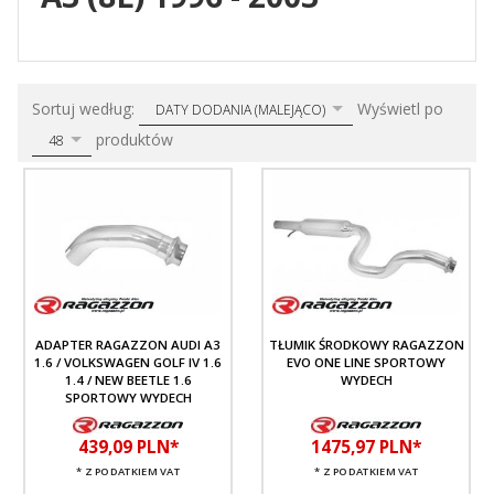
sort
pop
Sortuj według:
Wyświetl po
DATY DODANIA (MALEJĄCO)
produktów
48
ADAPTER RAGAZZON AUDI A3
TŁUMIK ŚRODKOWY RAGAZZON
1.6 / VOLKSWAGEN GOLF IV 1.6
EVO ONE LINE SPORTOWY
1.4 / NEW BEETLE 1.6
WYDECH
SPORTOWY WYDECH
439,
09
PLN*
1475,
97
PLN*
* Z PODATKIEM VAT
* Z PODATKIEM VAT