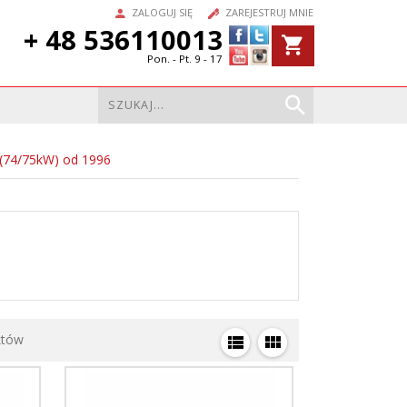
ZALOGUJ SIĘ
ZAREJESTRUJ MNIE
+ 48 536110013
Pon. - Pt. 9 - 17
 (74/75kW) od 1996
któw