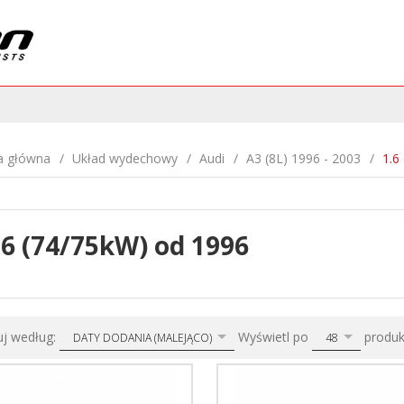
a główna
Układ wydechowy
Audi
A3 (8L) 1996 - 2003
1.6
.6 (74/75kW) od 1996
sort
pop
uj według:
Wyświetl po
produ
DATY DODANIA (MALEJĄCO)
48