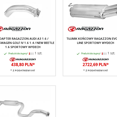
DAPTER RAGAZZON AUDI A3 1.6 /
TŁUMIK KOŃCOWY RAGAZZON EV
WAGEN GOLF IV 1.6 1.4 / NEW BEETLE
LINE SPORTOWY WYDECH
1.6 SPORTOWY WYDECH
1 szt.
1 szt.
Produkt dostępny!
Produkt dostępny!
438,
80
PLN*
2722,
69
PLN*
* Z PODATKIEM VAT
* Z PODATKIEM VAT