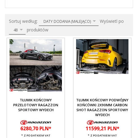
sort
pop
Sortuj według:
Wyświetl po
DATY DODANIA (MALEJĄCO)
produktów
48
TŁUMIK KOŃCOWY
TŁUMIK KOŃCOWY PODWÓJNY
PRZELOTOWY RAGAZZON
KOŃCÓWKI 2X90MM CARBON
SPORTOWY WYDECH
SHOT RAGAZZON SPORTOWY
WYDECH
6280,
70
PLN*
11599,
21
PLN*
* Z PODATKIEM VAT
* Z PODATKIEM VAT