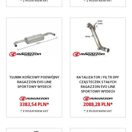
* Z PODATKIEM VAT
* Z PODATKIEM VAT
TŁUMIK KOŃCOWY PODWÓJNY
KATALIZATOR / FILTR DPF
RAGAZZON EVO LINE
CZĄSTECZEK STAŁYCH
SPORTOWY WYDECH
RAGAZZON EVO LINE
SPORTOWY WYDECH
3383,
54
PLN*
2088,
28
PLN*
* Z PODATKIEM VAT
* Z PODATKIEM VAT