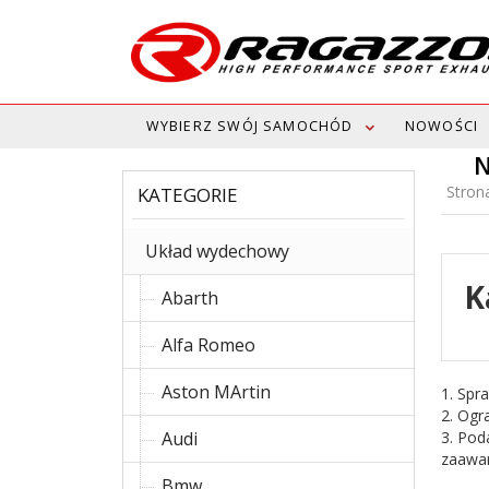
WYBIERZ SWÓJ SAMOCHÓD
NOWOŚCI
N
Stron
KATEGORIE
Układ wydechowy
K
Abarth
Alfa Romeo
Aston MArtin
1. Spr
2. Ogr
Audi
3. Pod
zaawan
Bmw