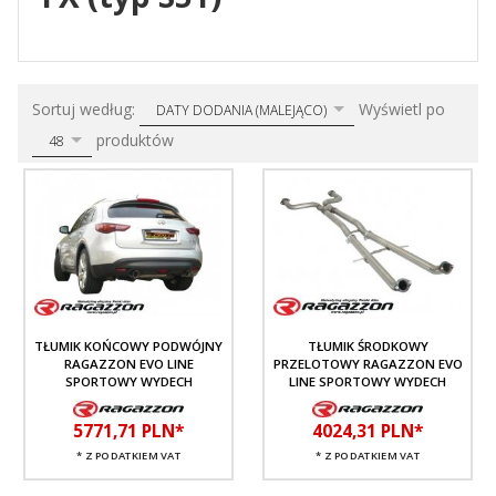
sort
pop
Sortuj według:
Wyświetl po
DATY DODANIA (MALEJĄCO)
produktów
48
TŁUMIK KOŃCOWY PODWÓJNY
TŁUMIK ŚRODKOWY
RAGAZZON EVO LINE
PRZELOTOWY RAGAZZON EVO
SPORTOWY WYDECH
LINE SPORTOWY WYDECH
5771,
71
PLN*
4024,
31
PLN*
* Z PODATKIEM VAT
* Z PODATKIEM VAT