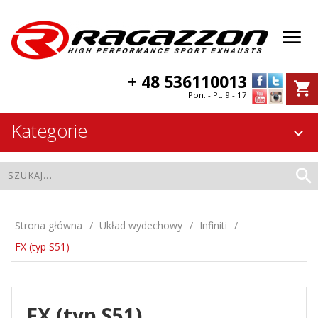
+ 48 536110013
Pon. - Pt. 9 - 17
Kategorie
Strona główna
Układ wydechowy
Infiniti
FX (typ S51)
FX (typ S51)