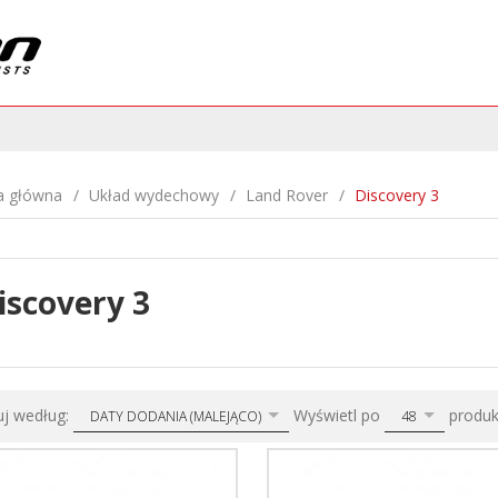
a główna
Układ wydechowy
Land Rover
Discovery 3
iscovery 3
sort
pop
uj według:
Wyświetl po
produ
DATY DODANIA (MALEJĄCO)
48