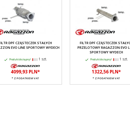
FILTR DPF CZĄSTECZEK STAŁYCH
FILTR DPF CZĄSTECZEK STAŁY
ZZON EVO LINE SPORTOWY WYDECH
PRZELOTOWY RAGAZZON EVO L
SPORTOWY WYDECH
1 szt.
1 szt.
Produkt dostępny!
Produkt dostępny!
4099,
93
PLN*
1322,
56
PLN*
* Z PODATKIEM VAT
* Z PODATKIEM VAT