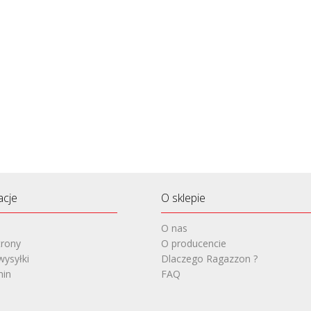
acje
O sklepie
O nas
rony
O producencie
wysyłki
Dlaczego Ragazzon ?
min
FAQ