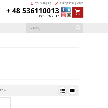
ZALOGUJ SIĘ
ZAREJESTRUJ MNIE
+ 48 536110013
Pon. - Pt. 9 - 17
któw