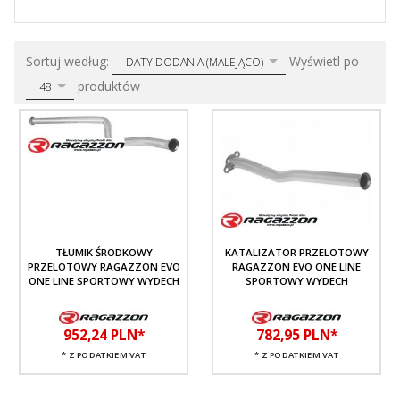
sort
pop
Sortuj według:
Wyświetl po
DATY DODANIA (MALEJĄCO)
produktów
48
TŁUMIK ŚRODKOWY
KATALIZATOR PRZELOTOWY
PRZELOTOWY RAGAZZON EVO
RAGAZZON EVO ONE LINE
ONE LINE SPORTOWY WYDECH
SPORTOWY WYDECH
952,
24
PLN*
782,
95
PLN*
* Z PODATKIEM VAT
* Z PODATKIEM VAT