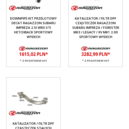
DOWNPIPE KIT PRZELOTOWY
KATALIZATOR / FILTR DPF
DECAT RAGAZZON SUBARU
CZĄSTECZEK RAGAZZON
IMPREZA 2.5I WRX STI
SUBARU IMPREZA / FORESTER
HETCHBACK SPORTOWY
MK3 / LEGACY / XV MK1 2.0D
WYDECH
SPORTOWY WYDECH
1615,
02
PLN*
3282,
99
PLN*
* Z PODATKIEM VAT
* Z PODATKIEM VAT
KATALIZATOR / FILTR DPF
CZĄSTECZEK STAŁYCH