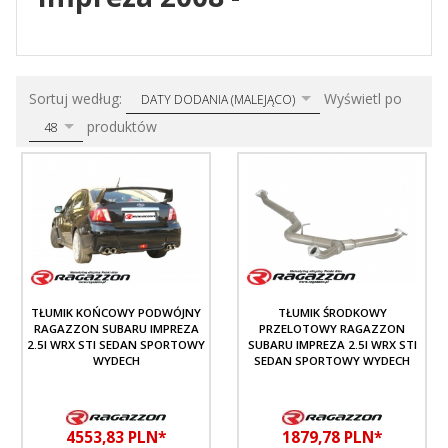
sort
pop
Sortuj według:
Wyświetl po
DATY DODANIA (MALEJĄCO)
produktów
48
TŁUMIK KOŃCOWY PODWÓJNY
TŁUMIK ŚRODKOWY
RAGAZZON SUBARU IMPREZA
PRZELOTOWY RAGAZZON
2.5I WRX STI SEDAN SPORTOWY
SUBARU IMPREZA 2.5I WRX STI
WYDECH
SEDAN SPORTOWY WYDECH
4553,
83
PLN*
1879,
78
PLN*