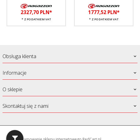
2327,
70
PLN*
1777,
52
PLN*
* Z PODATKIEM VAT
* Z PODATKIEM VAT
Obsługa klienta
Informacje
O sklepie
Skontaktuj się z nami
oprogramowanie sklepu internetowego
RedCart.pl