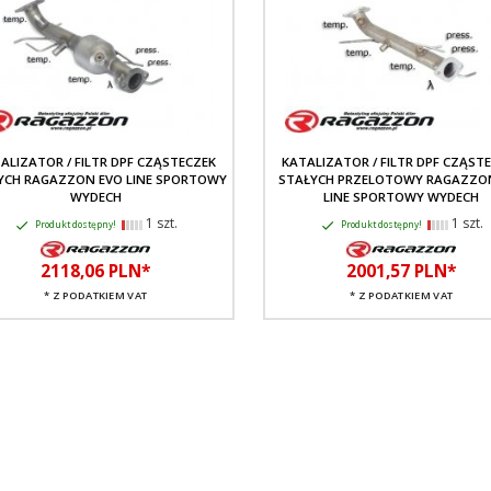
ALIZATOR / FILTR DPF CZĄSTECZEK
KATALIZATOR / FILTR DPF CZĄST
YCH RAGAZZON EVO LINE SPORTOWY
STAŁYCH PRZELOTOWY RAGAZZO
WYDECH
LINE SPORTOWY WYDECH
1 szt.
1 szt.
Produkt dostępny!
Produkt dostępny!
2118,
06
PLN*
2001,
57
PLN*
* Z PODATKIEM VAT
* Z PODATKIEM VAT