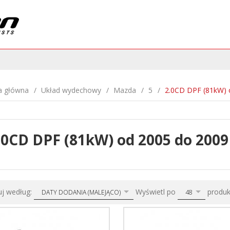
a główna
Układ wydechowy
Mazda
5
2.0CD DPF (81kW) 
.0CD DPF (81kW) od 2005 do 2009
sort
pop
uj według:
Wyświetl po
produ
DATY DODANIA (MALEJĄCO)
48