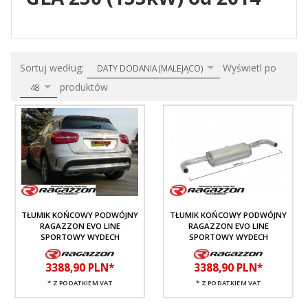
sort
pop
Sortuj według:
Wyświetl po
DATY DODANIA (MALEJĄCO)
produktów
48
TŁUMIK KOŃCOWY PODWÓJNY
TŁUMIK KOŃCOWY PODWÓJNY
RAGAZZON EVO LINE
RAGAZZON EVO LINE
SPORTOWY WYDECH
SPORTOWY WYDECH
3388,
90
PLN*
3388,
90
PLN*
* Z PODATKIEM VAT
* Z PODATKIEM VAT