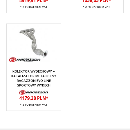
4919,
91
PLN*
1058,
05
PLN*
* Z PODATKIEM VAT
* Z PODATKIEM VAT
KOLEKTOR WYDECHOWY +
KATALIZATOR METALICZNY
RAGAZZON EVO LINE
SPORTOWY WYDECH
4179,
28
PLN*
* Z PODATKIEM VAT