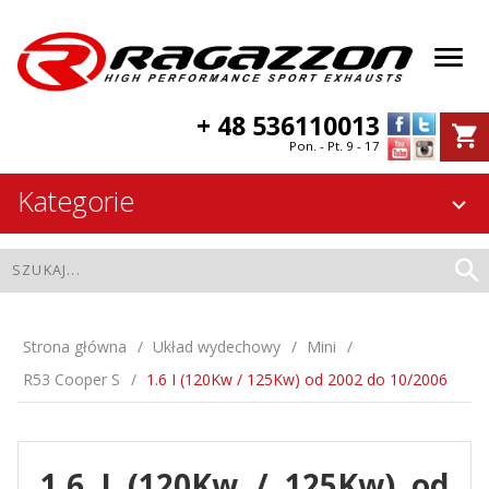
+ 48 536110013
Pon. - Pt. 9 - 17
Kategorie
Strona główna
Układ wydechowy
Mini
R53 Cooper S
1.6 I (120Kw / 125Kw) od 2002 do 10/2006
1.6 I (120Kw / 125Kw) od