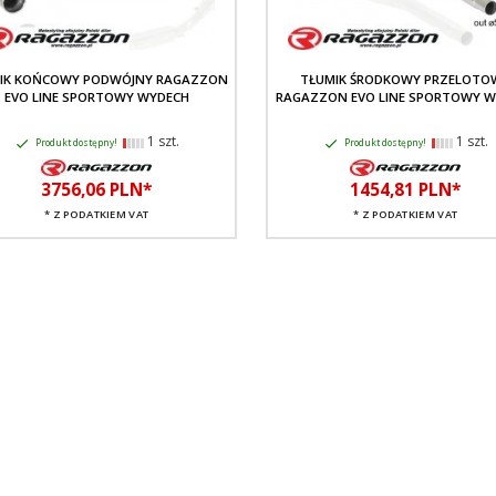
IK KOŃCOWY PODWÓJNY RAGAZZON
TŁUMIK ŚRODKOWY PRZELOTO
EVO LINE SPORTOWY WYDECH
RAGAZZON EVO LINE SPORTOWY 
1 szt.
1 szt.
Produkt dostępny!
Produkt dostępny!
3756,
06
PLN*
1454,
81
PLN*
* Z PODATKIEM VAT
* Z PODATKIEM VAT