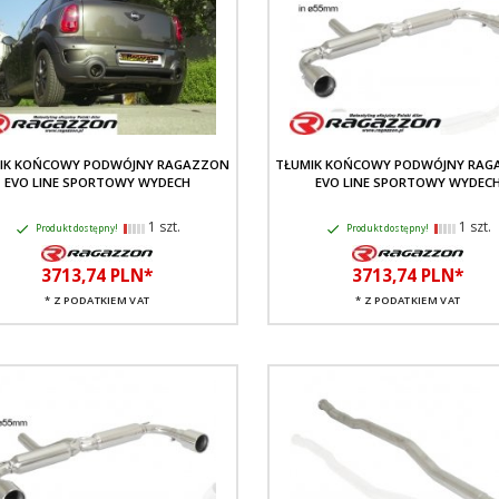
IK KOŃCOWY PODWÓJNY RAGAZZON
TŁUMIK KOŃCOWY PODWÓJNY RAG
EVO LINE SPORTOWY WYDECH
EVO LINE SPORTOWY WYDEC
1 szt.
1 szt.
Produkt dostępny!
Produkt dostępny!
3713,
74
PLN*
3713,
74
PLN*
* Z PODATKIEM VAT
* Z PODATKIEM VAT