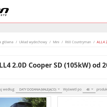
a główna
Układ wydechowy
Mini
R60 Countryman
ALL4 
LL4 2.0D Cooper SD (105kW) od 2
sort
pop
uj według:
Wyświetl po
produ
DATY DODANIA (MALEJĄCO)
48