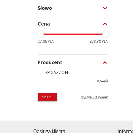
Słowo
Cena
27.06 PLN
873.30 PLN
Producent
RAGAZZON
wyczyść
Szukaj
wyczyść filtrowanie
Obsługa klienta
Inform