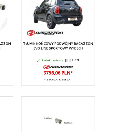
AZZON
TŁUMIK KOŃCOWY PODWÓJNY RAGAZZON
H
EVO LINE SPORTOWY WYDECH
1 szt.
Produkt dostępny!
3756,
06
PLN*
* Z PODATKIEM VAT