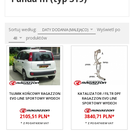
sort
pop
Sortuj według:
Wyświetl po
DATY DODANIA (MALEJĄCO)
produktów
48
TŁUMIK KOŃCOWY RAGAZZON
KATALIZATOR / FILTR DPF
EVO LINE SPORTOWY WYDECH
RAGAZZON EVO LINE
SPORTOWY WYDECH
2105,
51
PLN*
3840,
71
PLN*
* Z PODATKIEM VAT
* Z PODATKIEM VAT